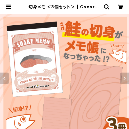
切身メモ ＜3個セット＞ | Cocoroz
anshi