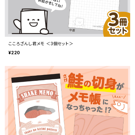
こころざんし君メモ ＜3個セット＞
¥220