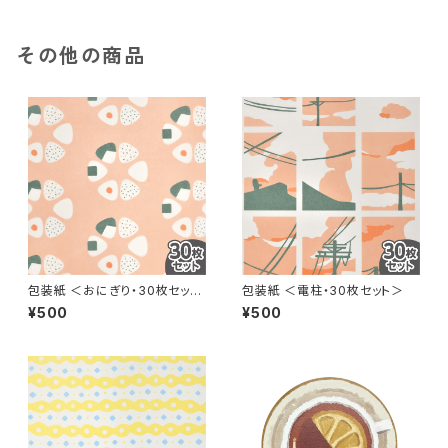
その他の商品
包装紙 ＜おにぎり・30枚セット
包装紙 ＜電柱・30枚セット＞
＞
¥500
¥500