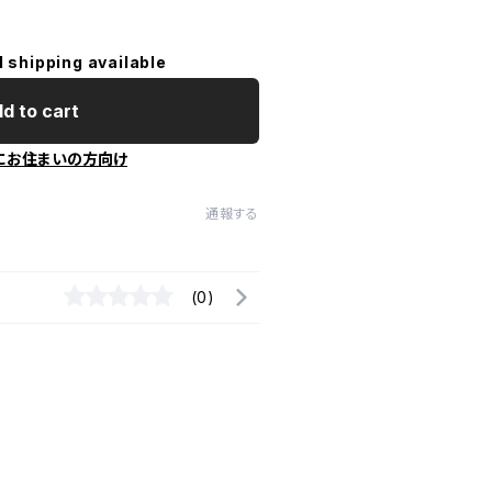
l shipping available
d to cart
にお住まいの方向け
通報する
(0)