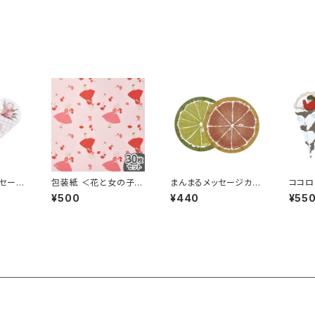
セージ
包装紙 ＜花と女の子・
まんまるメッセージカー
ココロ
枚セッ
30枚セット＞
ド ＜柑橘シリーズ・5枚
カード
¥500
¥440
¥55
セット＞
枚セッ