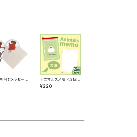
を包むメッセージ
アニマルズメモ ＜3個セ
 ＜女の子と猫・5
ット＞
0
¥220
ト＞