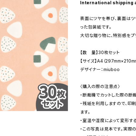
International shipping 
表面にツヤを帯び、裏面はツ
った包装紙です。
大切な贈り物に、特別感をプ
【数 量】30枚セット
【サイズ】A4（297mm×210m
デザイナー：miuboo
〈購入の際の注意点〉
・断裁機でカットした際の断
・残紙を利用しますので、印
ます。
・室温や湿度によって変形す
・この写真は見本です。実際