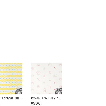
 ＜北欧風・30枚
包装紙 ＜猫・30枚セッ
＞
ト＞
0
¥500